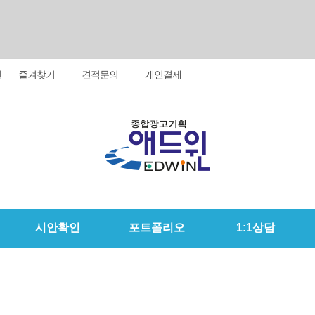
변
즐겨찾기
견적문의
개인결제
시안확인
포트폴리오
1:1상담