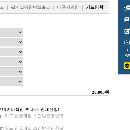
고
|
펄계열명함당일출고
|
에폭시명함
|
카드명함
20,000
원
 데이타확인 후 바로 인쇄진행)
ppt 워드 한글파일 스캔받은명함복
ppt 워드 한글파일 스캔받은명함복