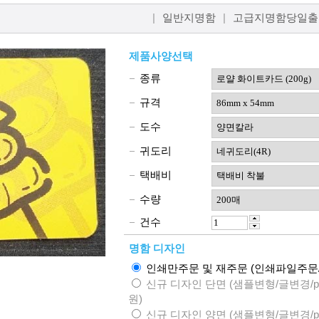
|
일반지명함
|
고급지명함당일출
제품사양선택
종류
규격
도수
귀도리
택배비
수량
건수
명함 디자인
인쇄만주문 및 재주문 (인쇄파일주문/
신규 디자인 단면 (샘플변형/글변경/
원)
신규 디자인 양면 (샘플변형/글변경/