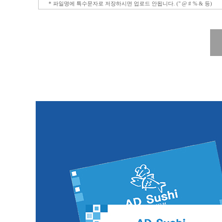
* 파일명에 특수문자로 저장하시면 업로드 안됩니다. (" @ # % & 등)